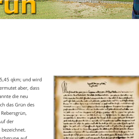
 5,45 qkm; und wird
ermutet aber, dass
annte die neu
ch das Grün des
 Rebersgrün,
uf der
 bezeichnet.
schgrune auf.