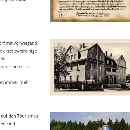
orf mit vorwiegend
e erste zweireihige
die
ute sind es ca.
hren immer mehr
 auf den Tourismus.
der- und