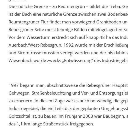
Die südliche Grenze – zu Reumtengrün – bildet die Treba. Ge
ist der Bach eine natürliche Grenze zwischen zwei Bodenbes
Reumtengrüner Flur findet man vorwiegend Granitböden und
Rebesgrüner Seite meist lehmige Böden mit eingelagerten Sc
Vor dem Wasserturm erstreckt sich auf knapp 48 ha das Indu
Auerbach/West-Rebesgrün. 1992 wurde mit der Erschließun
und Stromtrasse mussten verlegt werden und der bis dahin 
Wiesenbach wurde zwecks „Entwässerung“ des Industriegebiet
1997 begann man, abschnittsweise die Rebesgrüner Hauptstr
Gehwegen, Straßenbeleuchtung und Ver- und Entsorgungslei
zu erneuern. In diesem Zuge war es auch notwendig, die gep
Industriegebiet, die ein Teilstück der geplanten Umgehungss
Göltzschtal ist, zu bauen. Im Frühjahr 2003 war Baubeginn, 
das 1,1 km lange Straßenstück freigegeben.