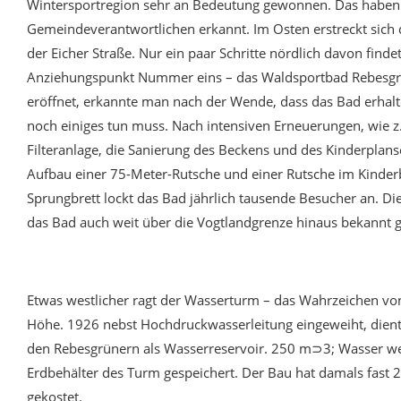
Wintersportregion sehr an Bedeutung gewonnen. Das haben
Gemeindeverantwortlichen erkannt. Im Osten erstreckt sich
der Eicher Straße. Nur ein paar Schritte nördlich davon find
Anziehungspunkt Nummer eins – das Waldsportbad Rebesgrü
eröffnet, erkannte man nach der Wende, dass das Bad erhal
noch einiges tun muss. Nach intensiven Erneuerungen, wie z.
Filteranlage, die Sanierung des Beckens und des Kinderplan
Aufbau einer 75-Meter-Rutsche und einer Rutsche im Kinder
Sprungbrett lockt das Bad jährlich tausende Besucher an. 
das Bad auch weit über die Vogtlandgrenze hinaus bekannt 
Etwas westlicher ragt der Wasserturm – das Wahrzeichen von
Höhe. 1926 nebst Hochdruckwasserleitung eingeweiht, dient
den Rebesgrünern als Wasserreservoir. 250 m⊃3; Wasser w
Erdbehälter des Turm gespeichert. Der Bau hat damals fast
gekostet.