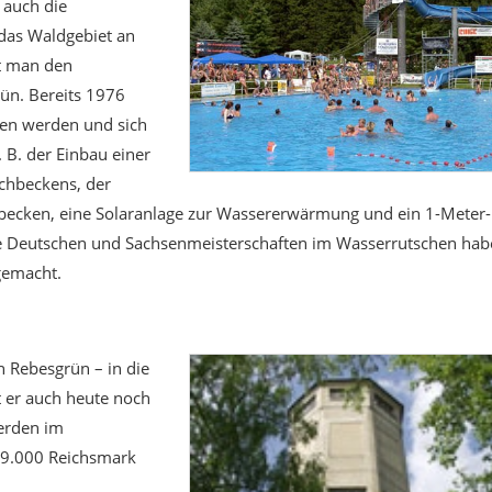
 auch die
 das Waldgebiet an
et man den
n. Bereits 1976
ten werden und sich
 B. der Einbau einer
schbeckens, der
becken, eine Solaranlage zur Wassererwärmung und ein 1-Meter-
Die Deutschen und Sachsenmeisterschaften im Wasserrutschen ha
gemacht.
 Rebesgrün – in die
 er auch heute noch
erden im
 29.000 Reichsmark