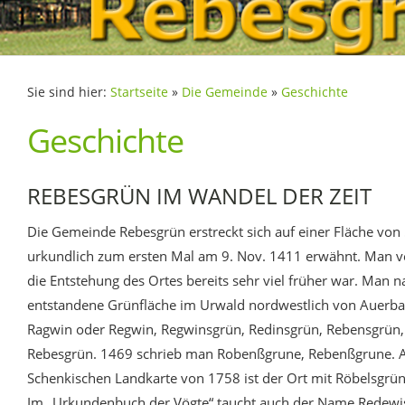
Sie sind hier:
Startseite
»
Die Gemeinde
»
Geschichte
Geschichte
REBESGRÜN IM WANDEL DER ZEIT
Die Gemeinde Rebesgrün erstreckt sich auf einer Fläche von
urkundlich zum ersten Mal am 9. Nov. 1411 erwähnt. Man v
die Entstehung des Ortes bereits sehr viel früher war. Man n
entstandene Grünfläche im Urwald nordwestlich von Auerba
Ragwin oder Regwin, Regwinsgrün, Redinsgrün, Rebensgrün,
Rebesgrün. 1469 schrieb man Robenßgrune, Rebenßgrune. A
Schenkischen Landkarte von 1758 ist der Ort mit Röbelsgrün
Im „Urkundenbuch der Vögte“ taucht auch der Name Redewi