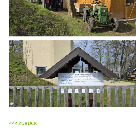
<<< ZURÜCK