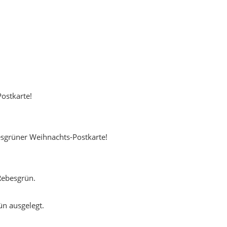
ostkarte!
ebesgrüner Weihnachts-Postkarte!
Rebesgrün.
ün ausgelegt.