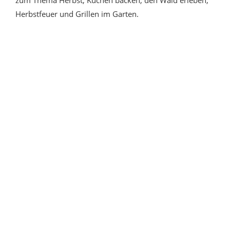
zum Thema Herbst, Kuchen backen, den Wald erleben,
Herbstfeuer und Grillen im Garten.