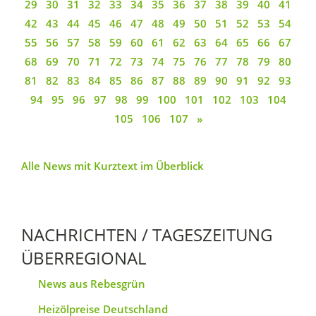
29
30
31
32
33
34
35
36
37
38
39
40
41
42
43
44
45
46
47
48
49
50
51
52
53
54
55
56
57
58
59
60
61
62
63
64
65
66
67
68
69
70
71
72
73
74
75
76
77
78
79
80
81
82
83
84
85
86
87
88
89
90
91
92
93
94
95
96
97
98
99
100
101
102
103
104
105
106
107
»
Alle News mit Kurztext im Überblick
NACHRICHTEN / TAGESZEITUNG
ÜBERREGIONAL
News aus Rebesgrün
Heizölpreise Deutschland