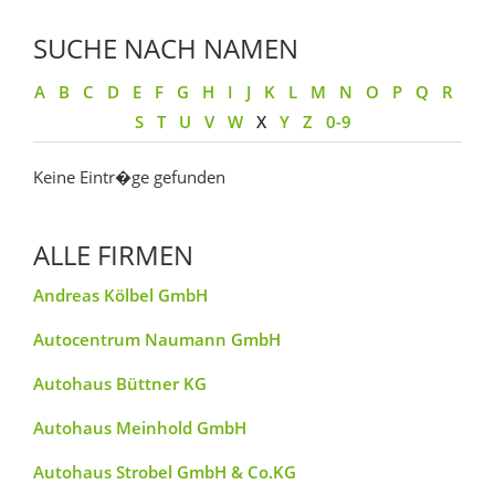
SUCHE NACH NAMEN
A
B
C
D
E
F
G
H
I
J
K
L
M
N
O
P
Q
R
S
T
U
V
W
X
Y
Z
0-9
Keine Eintr�ge gefunden
ALLE FIRMEN
Andreas Kölbel GmbH
Autocentrum Naumann GmbH
Autohaus Büttner KG
Autohaus Meinhold GmbH
Autohaus Strobel GmbH & Co.KG